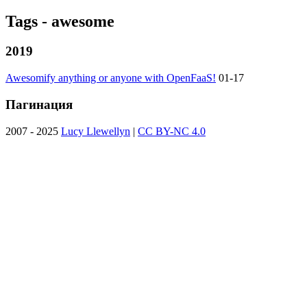
Tags - awesome
2019
Awesomify anything or anyone with OpenFaaS!
01-17
Пагинация
2007 - 2025
Lucy Llewellyn
|
CC BY-NC 4.0